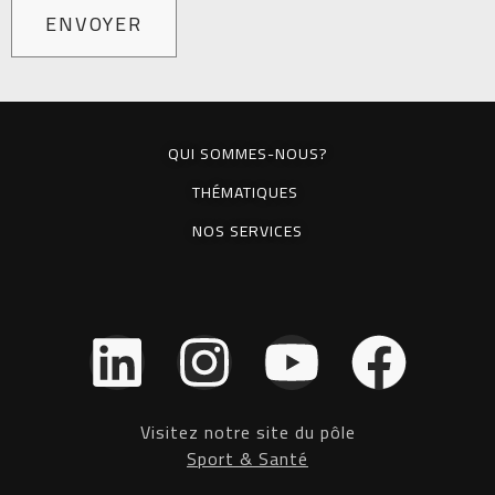
QUI SOMMES-NOUS?
THÉMATIQUES
NOS SERVICES
L
I
Y
F
i
n
o
a
Visitez notre site du pôle
n
s
u
c
Sport & Santé